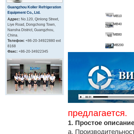
Guangzhou Koller Refrigeration
Equipment Co., Ltd.
MB10
Адрес:
No.120, Qinlong Street,
MB40
Liye Road, Dongchong Town,
Nansha District, Guangzhou,
MB80
China.
Телефон:
+86-20-34922880 ext
MB200
8168
Факс:
+86-20-34922345
предлагается.
1. Простое описани
a. Производительность