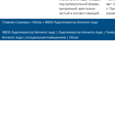
лед прямоугольной формы,
мм * 2
прозрачный, кристально
c. Пр
чистый и соответствующий ...
управ
Главная страница
»
Обзор
» MB30 Льдогенератор блочного льда
MB30 Льдогенератор блочного льда
|
Льдогенератор блочного льда
|
Генер
блочного льда с холодильным помещением
|
Обзор