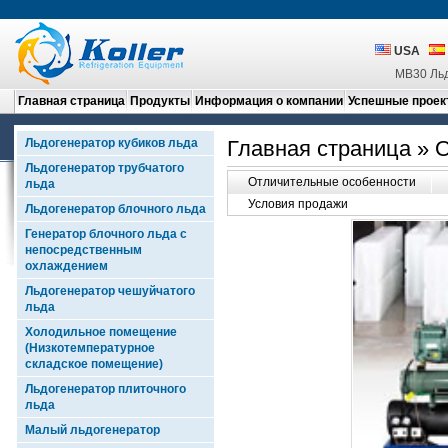
USA
MB30 Льд
Главная страница
Продукты
Информация о компании
Успешные проек
Льдогенератор кубиков льда
Главная страница
»
О
Льдогенератор трубчатого
Отличительные особенности
льда
Условия продажи
Льдогенератор блочного льда
Генератор блочного льда с
непосредственным
охлаждением
Льдогенератор чешуйчатого
льда
Холодильное помещение
(Низкотемпературное
складское помещение)
Льдогенератор плиточного
льда
Малый льдогенератор