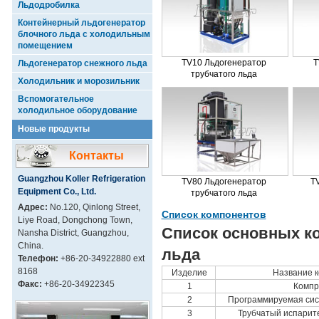
Льдодробилка
Контейнерный льдогенератор
блочного льда с холодильным
помещением
TV10 Льдогенератор
T
Льдогенератор снежного льда
трубчатого льда
Холодильник и морозильник
Вспомогательное
холодильное оборудование
Новые продукты
Контакты
Guangzhou Koller Refrigeration
TV80 Льдогенератор
T
Equipment Co., Ltd.
трубчатого льда
Адрес:
No.120, Qinlong Street,
Список компонентов
Liye Road, Dongchong Town,
Список основных ко
Nansha District, Guangzhou,
China.
льда
Телефон:
+86-20-34922880 ext
8168
Изделие
Название 
Факс:
+86-20-34922345
1
Компр
2
Программируемая сис
3
Трубчатый испарите