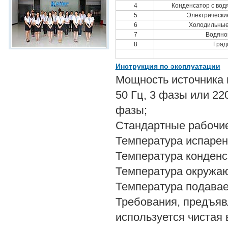
4
Конденсатор с во
5
Электрически
6
Холодильные
7
Водяно
8
Град
Инструкция по эксплуатации
Мощность источника п
50 Гц, 3 фазы или 220
фазы;
Стандартные рабочие
Температура испарен
Температура конденс
Температура окружа
Температура подава
Требования, предъяв
используется чистая