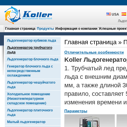
USA
Льдог
Главная страница
Продукты
Информация о компании
Успешные проек
Льдогенератор кубиков льда
Главная страница
»
П
Льдогенератор трубчатого
Отличительные особенности
льда
Koller Льдогенерато
Льдогенератор блочного льда
Генератор блочного льда с
1. Трубчатый лед пре
непосредственным
льда с внешним диаме
охлаждением
Льдогенератор чешуйчатого
мм, а также длиной 30
льда
правило, составляет
Холодильное помещение
(Низкотемпературное
изменения времени из
складское помещение)
Льдогенератор плиточного
Параметры
льда
Малый льдогенератор