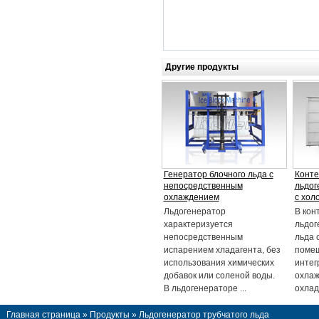
Другие продукты
Генератор блочного льда с
Конт
непосредственным
льдог
охлаждением
с хол
Льдогенератор
В кон
характеризуется
льдог
непосредственным
льда 
испарением хладагента, без
помещ
использования химических
интег
добавок или соленой воды.
охлаж
В льдогенераторе ...
охлад
Главная страница
»
Продукты
» Льдогенератор трубчатого льда