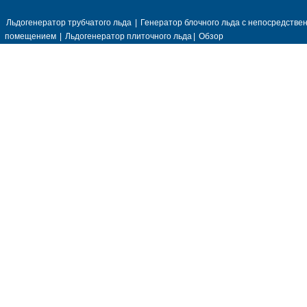
Льдогенератор трубчатого льда
|
Генератор блочного льда с непосредств
помещением
|
Льдогенератор плиточного льда
|
Обзор