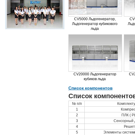
CV5000 Льдогенератор,
CV
Льдогенератор кубикового
Льд
льда
CV20000 Льдогенератор
CV
кубиков льда
Список компонентов
Список компонентов
№ п/п
Комплект
1
Компре
2
ПЛК ( P
3
Сенсорный 
4
Решет
5
Элементы систем