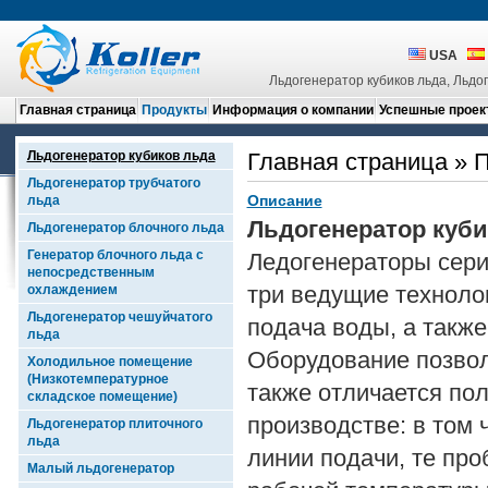
USA
Льдогенератор кубиков льда, Льдо
Главная страница
Продукты
Информация о компании
Успешные проек
Льдогенератор кубиков льда
Главная страница
»
П
Льдогенератор трубчатого
Описание
льда
Льдогенератор куби
Льдогенератор блочного льда
Генератор блочного льда с
Ледогенераторы сери
непосредственным
три ведущие техноло
охлаждением
Льдогенератор чешуйчатого
подача воды, а также
льда
Оборудование позвол
Холодильное помещение
(Низкотемпературное
также отличается по
складское помещение)
производстве: в том
Льдогенератор плиточного
льда
линии подачи, те пр
Малый льдогенератор