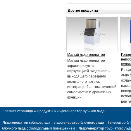
Другие продукты
Малый льдогенератор
Генер
непо
Малый льдогенератор
охла
характеризуется
В льд
циркуляцией входящего и
льда 
выходящего переднего
охлаж
воздушного потока,
намор
интеграцией автоматической
повер
самоочистки и дренажных
испол
функций.
центр
Главная страница
»
Продукты
» Льдогенератор кубиков льда
Льдогенератор кубиков льда
|
Льдогенератор блочного льда
|
Генератор бл
блочного льда с холодильным помещением
|
Льдогенератор трубчатого льд