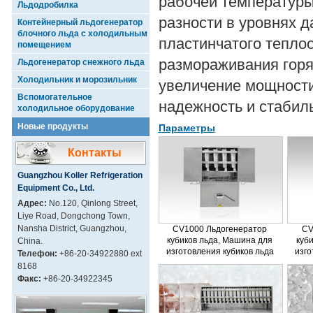
рабочей температуры
Льдодробилка
разности в уровнях 
Контейнерный льдогенератор
блочного льда с холодильным
пластинчатого тепло
помещением
размораживания горя
Льдогенератор снежного льда
Холодильник и морозильник
увеличение мощности
Вспомогательное
надежность и стабил
холодильное оборудование
Новые продукты
Параметры
Контакты
Guangzhou Koller Refrigeration
Equipment Co., Ltd.
Адрес:
No.120, Qinlong Street,
Liye Road, Dongchong Town,
Nansha District, Guangzhou,
CV1000 Льдогенератор
CV
кубиков льда, Машина для
куб
China.
изготовления кубиков льда
изго
Телефон:
+86-20-34922880 ext
8168
Факс:
+86-20-34922345