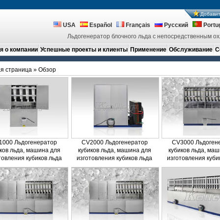
Добавит
USA
Español
Français
Русский
Portu
Льдогенератор блочного льда с непосредственным ох
 о компании
Успешные проекты и клиенты
Применение
Обслуживание
С
я страница
» Обзор
1000 Льдогенератор
CV2000 Льдогенератор
CV3000 Льдоген
ков льда, машина для
кубиков льда, машина для
кубиков льда, ма
товления кубиков льда
изготовления кубиков льда
изготовления куби