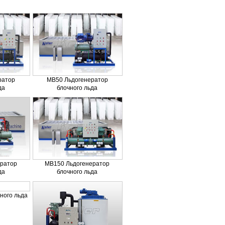
ратор
MB50 Льдогенератор
да
блочного льда
ратор
MB150 Льдогенератор
да
блочного льда
ного льда