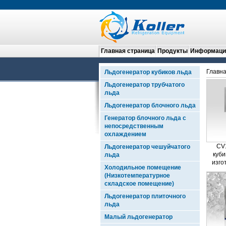
Главная страница
Продукты
Информация
Главна
Льдогенератор кубиков льда
Льдогенератор трубчатого
льда
Льдогенератор блочного льда
Генератор блочного льда с
непосредственным
охлаждением
CV
Льдогенератор чешуйчатого
куби
льда
изго
Холодильное помещение
(Низкотемпературное
складское помещение)
Льдогенератор плиточного
льда
Малый льдогенератор