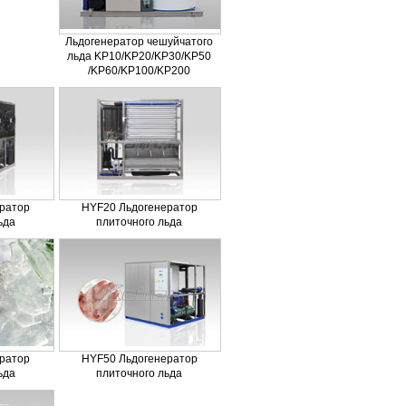
Льдогенератор чешуйчатого
льда KP10/KP20/KP30/KP50
/KP60/KP100/KP200
ратор
HYF20 Льдогенератор
ьда
плиточного льда
ратор
HYF50 Льдогенератор
ьда
плиточного льда