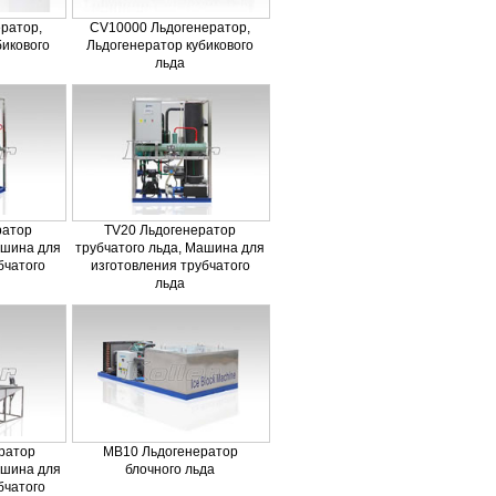
ратор,
CV10000 Льдогенератор,
бикового
Льдогенератор кубикового
льда
ратор
TV20 Льдогенератор
ашина для
трубчатого льда, Машина для
бчатого
изготовления трубчатого
льда
ратор
MB10 Льдогенератор
ашина для
блочного льда
бчатого