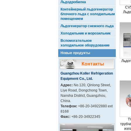
Льдодробилка
CV5
Контейнерный льдогенератор
Льдо
блочного льда с холодильным
помещением
Льдогенератор снежного льда
Холодильник и морозильник
Вспомогательное
холодильное оборудование
Новые продукты
Льдог
Контакты
Guangzhou Koller Refrigeration
Equipment Co., Ltd.
Адрес:
No.120, Qinlong Street,
Liye Road, Dongchong Town,
Nansha District, Guangzhou,
China.
Телефон:
+86-20-34922880 ext
8168
Факс:
+86-20-34922345
T
трубч
изг