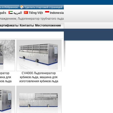
ь в Избранное
Сделать стартовой страницей
guês
العربية
Tiếng Việt
Indonesia
лаждением, Льдогенератор трубчатого льда
ертификаты
Контакты
Местоположение
ератор
CV4000 Льдогенератор
шина для
кубиков льда, машина для
ков льда
изготовления кубиков льда