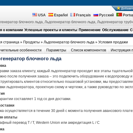
Добавит
USA
Español
Français
Русский
Portu
генератор блочного льда, Льдогенератор блочного льда, Льдогенератор трубч
 о компании
Успешные проекты и клиенты
Применение
Обслуживание
С
я страница
»
Продукты
»
Льдогенератор блочного льда
» Условия продажи
чительные особенности
Параметры
Список компонентов
Инструкция 
генератор блочного льда
овка
равки заказа клиенту, каждый льдогенератор проходит все этапы тщательной 
жно после получения заказа – это подключить оборудование к водопроводу и
труктировать клиентов относительно пошаговой установки, мы предоставля
вки льдогенератора, проектную схему и чертежи, а также руководство по эксп
тия
арантии составляет 1 год со дня доставки.
доставки
ка осуществляется в течение 30 дней с момента получения авансового плате
ия оплаты
афный перевод T / T, Western Union или аккредитация L / C
вка