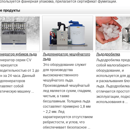
спользуется фанерная упаковка, прилагается сертификат фумигации.
е продукты
енератор кубиков льда
Льдогенератор чешуйчатого
Льдодробилка
льда
енератор серии CV
Льдодробилка пред
Это оборудование служит
теризуется
собой малогабарит
для производства
водительностью от 1 до
оборудование, и
высококачественного
н за 24 часа. Данный
используется для д
чешуйчатого льда.
ьдогенераторов
и раскалывания бло
Производимый чешуйчатый
тавляет собой
льда. Льдодробилка
лед является сухим, гладким,
атическую машину ...
отличается простот
чистым, а также
эксплуатации, подх
бесшламным. Толщина льда
использования в ...
составляет примерно 1,8 мм
~ 2,2 мм. Лед
характеризуется отсутствием
ребристости, и углов, что
обеспечивает безопасное ...