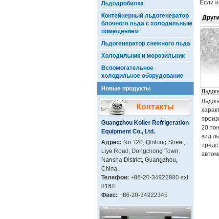
Если и
Льдодробилка
Контейнерный льдогенератор
Други
блочного льда с холодильным
помещением
Льдогенератор снежного льда
Холодильник и морозильник
Вспомогательное
холодильное оборудование
Новые продукты
Льдог
Льдог
Контакты
харак
произ
Guangzhou Koller Refrigeration
20 тон
Equipment Co., Ltd.
вид л
Адрес:
No.120, Qinlong Street,
предс
Liye Road, Dongchong Town,
автом
Nansha District, Guangzhou,
China.
Телефон:
+86-20-34922880 ext
8168
Факс:
+86-20-34922345