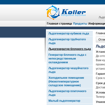
Льдо
Главная страница
Продукты
Информация
Главна
Льдогенератор кубиков льда
Льдогенератор трубчатого
Отли
льда
Льдо
Льдогенератор блочного льда
Устан
Генератор блочного льда с
До отп
непосредственным
Вам ну
охлаждением
проинс
Льдогенератор чешуйчатого
устано
льда
Гаран
Холодильное помещение
Срок г
(Низкотемпературное
Срок 
складское помещение)
Достав
Льдогенератор плиточного
Услов
льда
Телегр
Малый льдогенератор
Упако