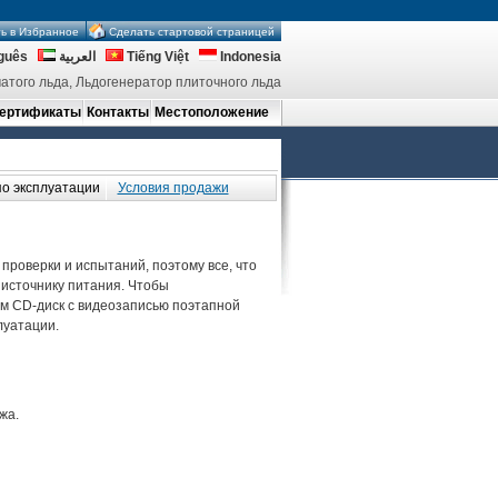
ь в Избранное
Сделать стартовой страницей
guês
العربية
Tiếng Việt
Indonesia
атого льда, Льдогенератор плиточного льда
ертификаты
Контакты
Местоположение
по эксплуатации
Условия продажи
проверки и испытаний, поэтому все, что
 источнику питания. Чтобы
ем CD-диск с видеозаписью поэтапной
луатации.
жа.