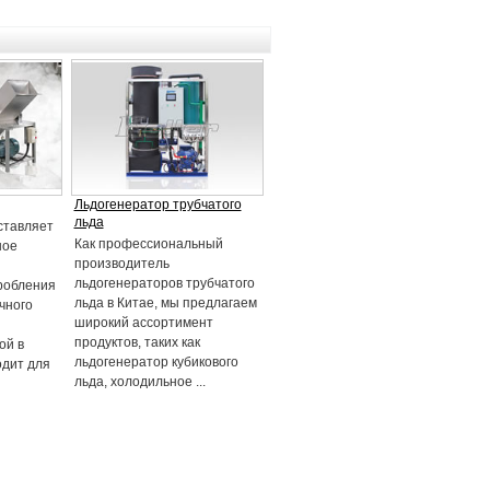
Льдогенератор трубчатого
льда
ставляет
Как профессиональный
ное
производитель
льдогенераторов трубчатого
робления
льда в Китае, мы предлагаем
чного
широкий ассортимент
продуктов, таких как
ой в
льдогенератор кубикового
одит для
льда, холодильное ...