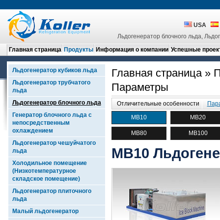
USA
Льдогенератор блочного льда, Льдо
Главная страница
Продукты
Информация о компании
Успешные проек
Льдогенератор кубиков льда
Главная страница
»
П
Льдогенератор трубчатого
Параметры
льда
Льдогенератор блочного льда
Отличительные особенности
Пар
Генератор блочного льда с
MB10
MB20
непосредственным
охлаждением
MB80
MB100
Льдогенератор чешуйчатого
MB10 Льдогене
льда
Холодильное помещение
(Низкотемпературное
складское помещение)
Льдогенератор плиточного
льда
Малый льдогенератор