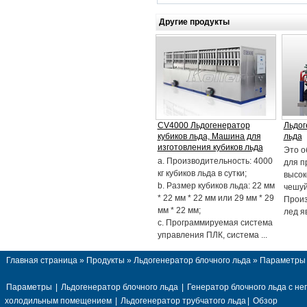
Другие продукты
CV4000 Льдогенератор
Льдог
кубиков льда, Машина для
льда
изготовления кубиков льда
Это о
a. Производительность: 4000
для п
кг кубиков льда в сутки;
высок
b. Размер кубиков льда: 22 мм
чешуй
* 22 мм * 22 мм или 29 мм * 29
Прои
мм * 22 мм;
лед яв
c. Программируемая система
управления ПЛК, система ...
Главная страница
»
Продукты
»
Льдогенератор блочного льда
» Параметры
Параметры
|
Льдогенератор блочного льда
|
Генератор блочного льда с 
холодильным помещением
|
Льдогенератор трубчатого льда
|
Обзор