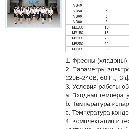
MB40
4
MB50
5
MB60
6
MB80
8
MB100
10
MB150
15
MB200
20
MB250
25
MB300
30
1. Фреоны (хладоны)
2. Параметры электро
220В-240В, 60 Гц, 3 
3. Условия работы о
a. Входная температу
b. Температура испар
c. Температура конде
4. Комплектация и те