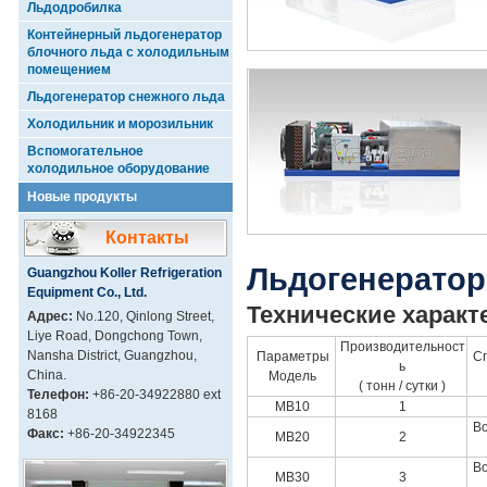
Льдодробилка
Контейнерный льдогенератор
блочного льда с холодильным
помещением
Льдогенератор снежного льда
Холодильник и морозильник
Вспомогательное
холодильное оборудование
Новые продукты
Контакты
Льдогенератор
Guangzhou Koller Refrigeration
Equipment Co., Ltd.
Технические характ
Адрес:
No.120, Qinlong Street,
Liye Road, Dongchong Town,
Производительност
Nansha District, Guangzhou,
Параметры
Сп
ь
China.
Модель
( тонн / сутки )
Телефон:
+86-20-34922880 ext
MB10
1
8168
Во
Факс:
+86-20-34922345
MB20
2
Во
MB30
3