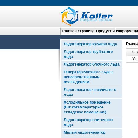
Главная страница
Продукты
Информация
Главна
Льдогенератор кубиков льда
Льдогенератор трубчатого
От
льда
Ус
Льдогенератор блочного льда
Генератор блочного льда с
непосредственным
охлаждением
Льдогенератор чешуйчатого
льда
Холодильное помещение
(Низкотемпературное
складское помещение)
Льдогенератор плиточного
льда
Малый льдогенератор