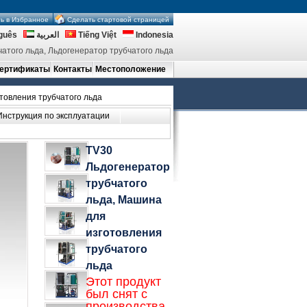
ь в Избранное
Сделать стартовой страницей
guês
العربية
Tiếng Việt
Indonesia
атого льда, Льдогенератор трубчатого льда
ертификаты
Контакты
Местоположение
товления трубчатого льда
Инструкция по эксплуатации
TV30
Льдогенератор
трубчатого
льда, Машина
для
изготовления
трубчатого
льда
Этот продукт
был снят с
производства