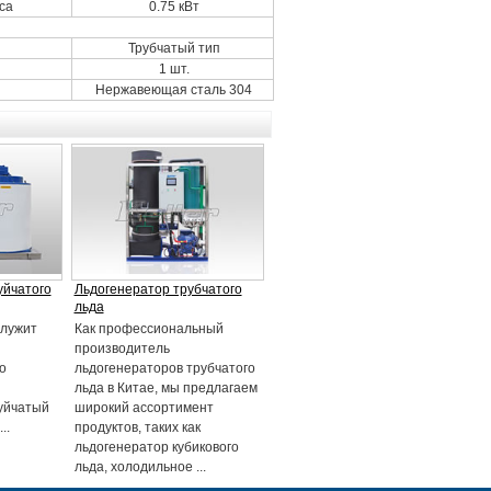
са
0.75 кВт
Трубчатый тип
1 шт.
Нержавеющая сталь 304
уйчатого
Льдогенератор трубчатого
льда
служит
Как профессиональный
производитель
о
льдогенераторов трубчатого
льда в Китае, мы предлагаем
уйчатый
широкий ассортимент
..
продуктов, таких как
льдогенератор кубикового
льда, холодильное ...