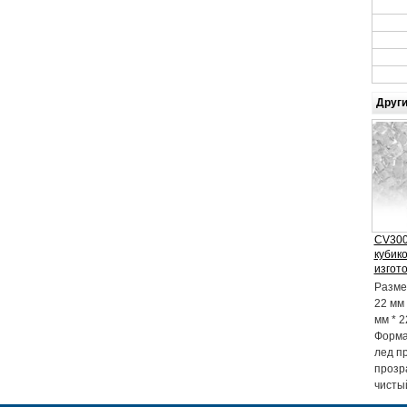
Други
CV300
кубик
изгот
Размер
22 мм 
мм * 2
Форма
лед п
прозр
чистый