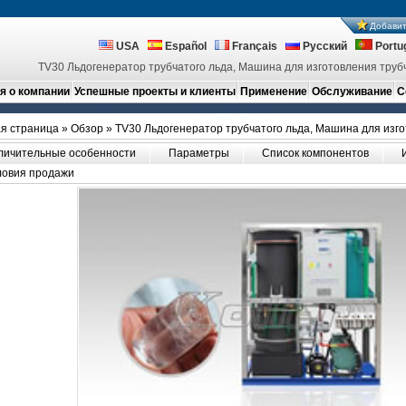
Добавит
USA
Español
Français
Русский
Portu
TV30 Льдогенератор трубчатого льда, Машина для изготовления трубч
 о компании
Успешные проекты и клиенты
Применение
Обслуживание
С
я страница
»
Обзор
» TV30 Льдогенератор трубчатого льда, Машина для изго
личительные особенности
Параметры
Список компонентов
ловия продажи