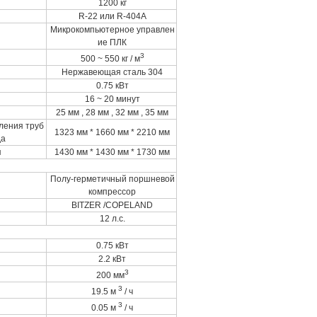
1200 кг
R-22 или R-404A
Микрокомпьютерное управлен
ие ПЛК
3
500 ~ 550 кг / м
Нержавеющая сталь 304
0.75 кВт
16 ~ 20 минут
25 мм , 28 мм , 32 мм , 35 мм
ления труб
1323 мм * 1660 мм * 2210 мм
да
я
1430 мм * 1430 мм * 1730 мм
Полу-герметичный поршневой
компрессор
BITZER /COPELAND
12 л.с.
0.75 кВт
2.2 кВт
3
200 мм
3
19.5 м
/ ч
3
0.05 м
/ ч