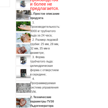
и более не
предлагается.
1. Простое описание
продукта
1.
Производительность:
3000 кг трубчатого
льда за 24 часа;
2. Размер ледовой
трубки: 25 мм, 28 мм,
32 мм, 35 мм в
диаметре;
3. Форма
трубчатого льда:
цилиндрическая
форма с отверстием
в середине;
4.
Программируемая
система управления
ПЛК.
2. Технические
параметры TV30
Льдогенератора