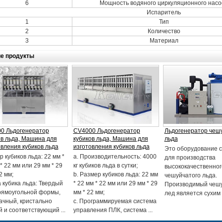
6
Мощность водяного циркуляционного насо
Испаритель
1
Тип
2
Количество
3
Материал
е продукты
0 Льдогенератор
CV4000 Льдогенератор
Льдогенератор чеш
ов льда, Машина для
кубиков льда, Машина для
льда
овления кубиков льда
изготовления кубиков льда
Это оборудование 
 кубиков льда: 22 мм *
a. Производительность: 4000
для производства
* 22 мм или 29 мм * 29
кг кубиков льда в сутки;
высококачественног
2 мм;
b. Размер кубиков льда: 22 мм
чешуйчатого льда.
 кубика льда: Твердый
* 22 мм * 22 мм или 29 мм * 29
Производимый чеш
рямоугольной формы,
мм * 22 мм;
лед является сухим .
ачный, кристально
c. Программируемая система
 и соответствующий ...
управления ПЛК, система ...