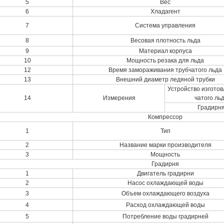
5
Вес
6
Хладагент
7
Система управления
8
Весовая плотность льда
9
Материал корпуса
10
Мощность резака для льда
12
Время замораживания трубчатого льда
13
Внешний диаметр ледяной трубки
Устройство изготов
14
Измерения
чатого ль
Градирн
Компрессор
1
Тип
2
Название марки производителя
3
Мощность
Градирня
1
Двигатель градирни
2
Насос охлаждающей воды
3
Объем охлаждающего воздуха
4
Расход охлаждающей воды
5
Потребление воды градирней