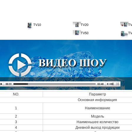
TV10
TV20
T
TV50
TV
NO.
Параметр
Основная информация
1
Наименование
2
Модель
3
Наименьшее количество
4
Дневной выход продукции