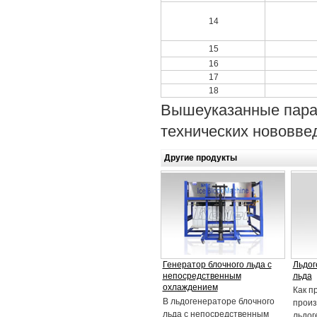
14
15
16
17
18
Вышеуказанные пара
технических нововве
Другие продукты
Генератор блочного льда с
Льдог
непосредственным
льда
охлаждением
Как п
В льдогенераторе блочного
произ
льда с непосредственным
льдог