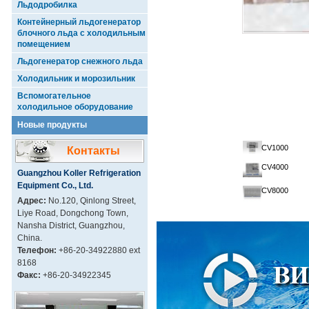
Льдодробилка
Контейнерный льдогенератор
блочного льда с холодильным
помещением
Льдогенератор снежного льда
Холодильник и морозильник
Вспомогательное
холодильное оборудование
Новые продукты
CV1000
Контакты
CV4000
Guangzhou Koller Refrigeration
Equipment Co., Ltd.
CV8000
Адрес:
No.120, Qinlong Street,
Liye Road, Dongchong Town,
Nansha District, Guangzhou,
China.
Телефон:
+86-20-34922880 ext
8168
Факс:
+86-20-34922345