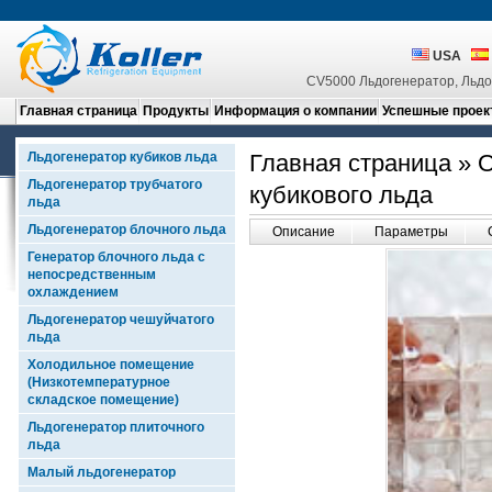
USA
CV5000 Льдогенератор, Льдог
Главная страница
Продукты
Информация о компании
Успешные проек
Льдогенератор кубиков льда
Главная страница
»
О
Льдогенератор трубчатого
кубикового льда
льда
Льдогенератор блочного льда
Описание
Параметры
Генератор блочного льда с
непосредственным
охлаждением
Льдогенератор чешуйчатого
льда
Холодильное помещение
(Низкотемпературное
складское помещение)
Льдогенератор плиточного
льда
Малый льдогенератор