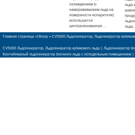
охлаждением (с
льда 
намораживанием льда на
широк
поверхности испарителя)
продук
используется
льдог
централизованная ...
льда, 
Главная страница
»
Обзор
» CV5000 Льдогенератор, Льдогенератор кубиков
CV5000 Льдогенератор, Льдогенератор кубикового льда
|
Льдогенератор бл
Контейнерный льдогенератор блочного льда с холодильным помещением
|