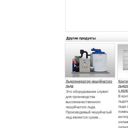
Другие продукты
Льдогенератор чешуйчатого
Конт
льда
льдог
с хол
Это оборудование служит
В кон
для производства
льдог
высококачественного
льда 
чешуйчатого льда.
помещ
Производимый чешуйчатый
интег
лед является сухим ...
охлаж
охлад