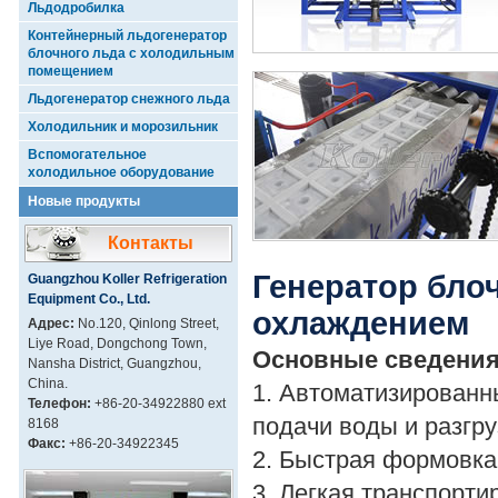
Льдодробилка
Контейнерный льдогенератор
блочного льда с холодильным
помещением
Льдогенератор снежного льда
Холодильник и морозильник
Вспомогательное
холодильное оборудование
Новые продукты
Контакты
Генератор бло
Guangzhou Koller Refrigeration
Equipment Co., Ltd.
охлаждением
Адрес:
No.120, Qinlong Street,
Liye Road, Dongchong Town,
Основные сведения
Nansha District, Guangzhou,
China.
1. Автоматизированн
Телефон:
+86-20-34922880 ext
подачи воды и разгру
8168
Факс:
+86-20-34922345
2. Быстрая формовка
3. Легкая транспорти