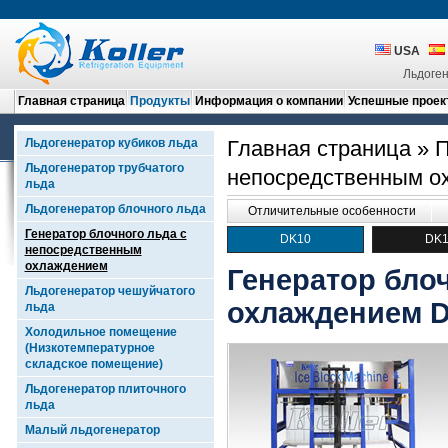
USA
Льдоген
Главная страница
Продукты
Информация о компании
Успешные проек
Льдогенератор кубиков льда
Главная страница
»
П
Льдогенератор трубчатого
непосредственным 
льда
Льдогенератор блочного льда
Отличительные особенности
Генератор блочного льда с
DK10
DK
непосредственным
охлаждением
Генератор бло
Льдогенератор чешуйчатого
охлаждением 
льда
Холодильное помещение
(Низкотемпературное
складское помещение)
Льдогенератор плиточного
льда
Малый льдогенератор