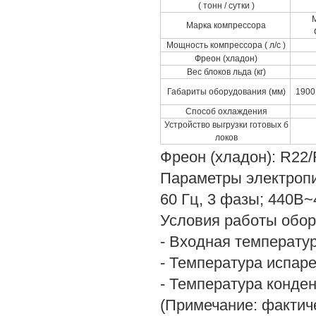
( тонн / сутки )
Марка компрессора
Мощность компрессора ( л/с )
Фреон (хладон)
Вес блоков льда (кг)
Габариты оборудования (мм)
1900 
Способ охлаждения
Устройство выгрузки готовых б
локов
Фреон (хладон): R22
Параметры электропи
60 Гц, 3 фазы; 440В~
Условия работы обор
- Входная температу
- Температура испаре
- Температура конде
(Примечание: фактиче