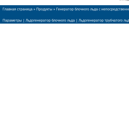
Главная страница
»
Продукты
»
Генератор блочного льда с непосредстве
Параметры
|
Льдогенератор блочного льда
|
Льдогенератор трубчатого ль